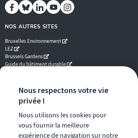
Facebook
Linkedin
Youtube
Instagram
Bluesky
NOS AUTRES SITES
s'ouvre dans une nouvelle fenê
Bruxelles Environnement
s'ouvre dans une nouvelle fenêtre
LEZ
s'ouvre dans une nouvelle fenêtre
Brussels Gardens
s'ouvre dans une nouvelle fe
Guide du bâtiment durable
s'ouvre dans une nouvelle fenêtre
Homegrade
s'ouvre dans une nouvelle fenêtre
Good Food
Nous respectons votre vie
NOS APPLICATIONS POUR SMARTPHONE
privée !
Brussels Air
Nous utilisons les cookies pour
vous fournir la meilleure
expérience de navigation sur notre