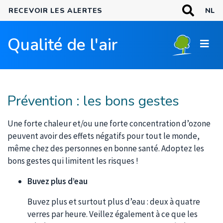
Aller
MOTS-
RECEVOIR LES ALERTES
NL
CLÉS
au
Recherche
contenu
Qualité de l'air
principal
Prévention : les bons gestes
Une forte chaleur et/ou une forte concentration d’ozone
peuvent avoir des effets négatifs pour tout le monde,
même chez des personnes en bonne santé. Adoptez les
bons gestes qui limitent les risques !
Buvez plus d’eau
Buvez plus et surtout plus d’eau : deux à quatre
verres par heure. Veillez également à ce que les