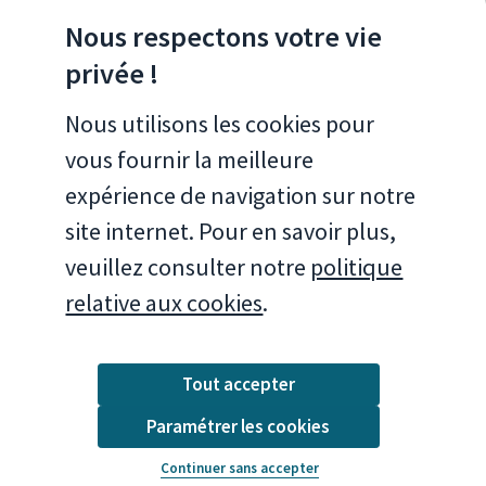
Nous respectons votre vie
NOS APPLICATIONS POUR SMARTPHONE
privée !
Brussels Air
Nous utilisons les cookies pour
vous fournir la meilleure
expérience de navigation sur notre
site internet. Pour en savoir plus,
veuillez consulter notre
politique
relative aux cookies
.
Tout accepter
Mentions légales
Paramétrer les cookies
© 2026 Bruxelles environnement
Mentions légales
Continuer sans accepter
Politique de confidentialité de données