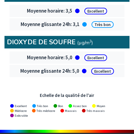
Particules fines PM2.5
3,5
Excellent
3,1
Très bon
DIOXYDE DE SOUFRE
3
(µg/m
)
Dioxyde de soufre
5,0
Excellent
5,0
Excellent
Echelle de la qualité de l'air
Excellent
Très bon
Bon
Assez bon
Moyen
Médiocre
Très médiocre
Mauvais
Très mauvais
Exécrable