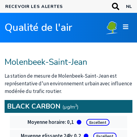
Aller
MOTS-
RECEVOIR LES ALERTES
NL
CLÉS
au
Recherche
contenu
Qualité de l'air
principal
Molenbeek-Saint-Jean
La station de mesure de Molenbeek-Saint-Jean est
représentative d’un environnement urbain avec influence
modérée du trafic routier.
BLACK CARBON
3
(µg/m
)
Black Carbon
0,1
Excellent
0,2
Excellent