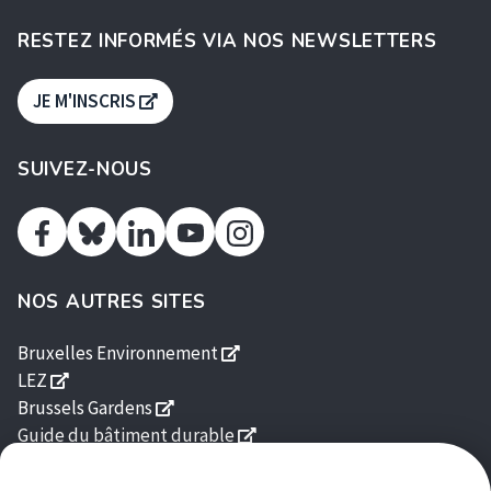
RESTEZ INFORMÉS VIA NOS NEWSLETTERS
S'OUVRE DANS UNE NOUVELLE FENÊTRE
JE M'INSCRIS
SUIVEZ-NOUS
Facebook
Linkedin
Youtube
Instagram
Bluesky
NOS AUTRES SITES
s'ouvre dans une nouvelle fenê
Bruxelles Environnement
s'ouvre dans une nouvelle fenêtre
LEZ
s'ouvre dans une nouvelle fenêtre
Brussels Gardens
s'ouvre dans une nouvelle fe
Guide du bâtiment durable
s'ouvre dans une nouvelle fenêtre
Homegrade
s'ouvre dans une nouvelle fenêtre
Good Food