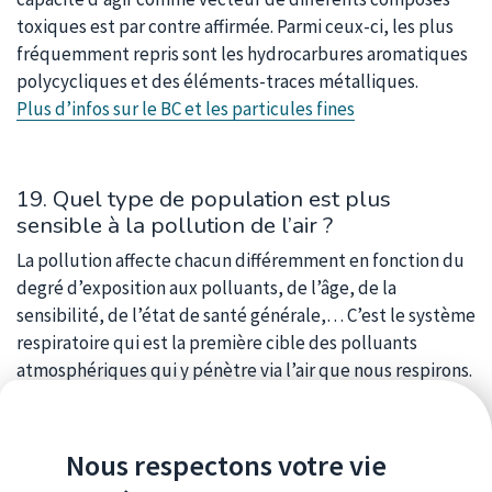
toxiques est par contre affirmée. Parmi ceux-ci, les plus
fréquemment repris sont les hydrocarbures aromatiques
polycycliques et des éléments-traces métalliques.
Plus d’infos sur le BC et les particules fines
19. Quel type de population est plus
sensible à la pollution de l’air ?
La pollution affecte chacun différemment en fonction du
degré d’exposition aux polluants, de l’âge, de la
sensibilité, de l’état de santé générale,… C’est le système
respiratoire qui est la première cible des polluants
atmosphériques qui y pénètre via l’air que nous respirons.
Dès lors les personnes âgées et les enfants sont
considérés comme les plus sensibles à la pollution de l’air.
Ainsi que les personnes souffrant de problèmes
Nous respectons votre vie
respiratoires, problèmes cardio-vasculaires et les femmes